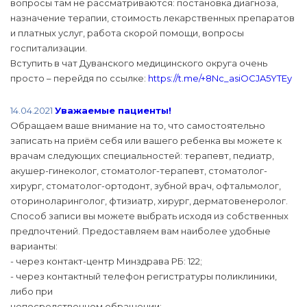
вопросы там не рассматриваются: постановка диагноза,
назначение терапии, стоимость лекарственных препаратов
и платных услуг, работа скорой помощи, вопросы
госпитализации.
Вступить в чат Дуванского медицинского округа очень
просто – перейдя по ссылке:
https://t.me/+8Nc_asiOCJA5YTEy
14.04.2021
Уважаемые пациенты!
Обращаем ваше внимание на то, что самостоятельно
записать на приём себя или вашего ребенка вы можете к
врачам следующих специальностей: терапевт, педиатр,
акушер-гинеколог, стоматолог-терапевт, стоматолог-
хирург, стоматолог-ортодонт, зубной врач, офтальмолог,
оториноларинголог, фтизиатр, хирург, дерматовенеролог.
Способ записи вы можете выбрать исходя из собственных
предпочтений. Предоставляем вам наиболее удобные
варианты:
- через контакт-центр Минздрава РБ: 122;
- через контактный телефон регистратуры поликлиники,
либо при
непосредственном обращении;