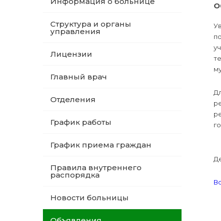
Информация о больнице
О
Структура и органы
У
управления
п
у
Лицензии
т
м
Главный врач
Д
Отделения
ре
р
График работы
го
График приема граждан
Де
Правила внутреннего
распорядка
Во
Новости больницы
Объявления