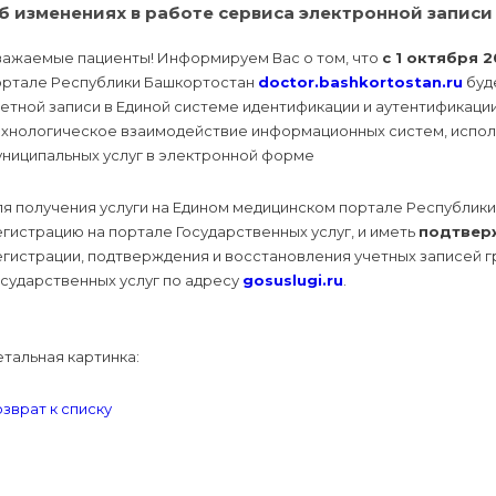
б изменениях в работе сервиса электронной записи 
важаемые пациенты! Информируем Вас о том, что
с 1 октября 2
ортале Республики Башкортостан
doctor.bashkortostan.ru
буд
четной записи в Единой системе идентификации и аутентификац
ехнологическое взаимодействие информационных систем, испол
униципальных услуг в электронной форме
ля получения услуги на Едином медицинском портале Республик
гистрацию на портале Государственных услуг, и иметь
подтвер
егистрации, подтверждения и восстановления учетных записей 
сударственных услуг по адресу
gosuslugi.ru
.
тальная картинка:
зврат к списку