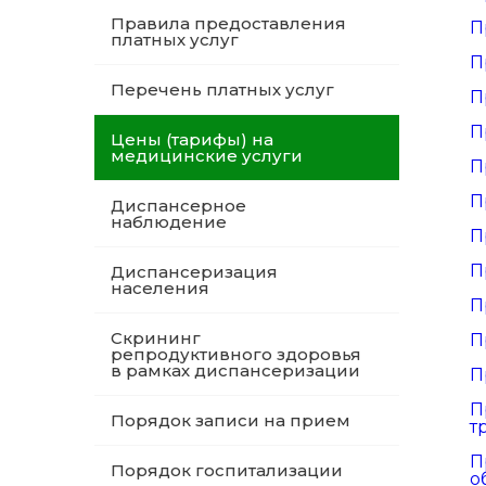
Правила предоставления
П
платных услуг
П
Перечень платных услуг
П
П
Цены (тарифы) на
медицинские услуги
П
П
Диспансерное
наблюдение
П
П
Диспансеризация
населения
П
Скрининг
П
репродуктивного здоровья
в рамках диспансеризации
П
П
Порядок записи на прием
т
П
Порядок госпитализации
о