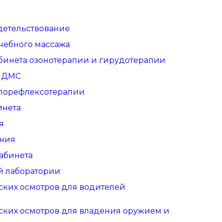
детельствование
чебного массажа
бинета озонотерапии и гирудотерапии
о ДМС
глорефлексотерапии
инета
я
ения
абинета
й лаборатории
ских осмотров для водителей
ских осмотров для владения оружием и