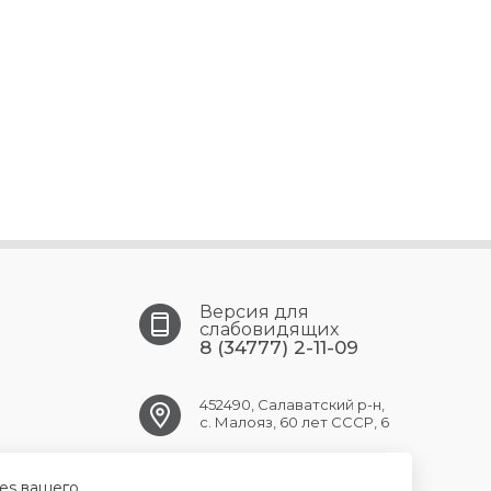
Версия для
слабовидящих
8 (34777) 2-11-09
452490, Салаватский р-н,
с. Малояз, 60 лет СССР, 6
maloyaz.crb@doctorrb.ru
ies вашего