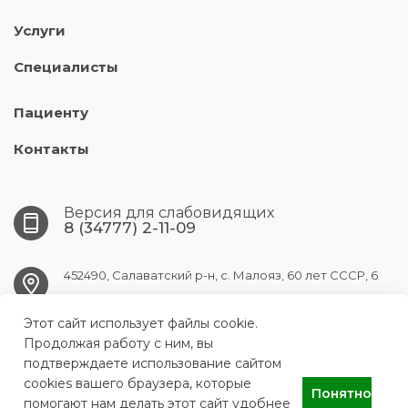
Услуги
Специалисты
Пациенту
Контакты
Версия для слабовидящих
8 (34777) 2-11-09
452490, Салаватский р-н, с. Малояз, 60 лет СССР, 6
Этот сайт использует файлы cookie.
maloyaz.crb@doctorrb.ru
Продолжая работу с ним, вы
подтверждаете использование сайтом
cookies вашего браузера, которые
Понятно
ГБУЗ РБ Малоязовская центральная районная больница
помогают нам делать этот сайт удобнее