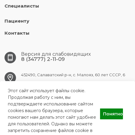
Специалисты
Пациенту
Контакты
Версия для слабовидящих
8 (34777) 2-11-09
452490, Салаватский р-н, с. Малояз, 60 лет СССР, 6
maloyaz.crb@doctorrb.ru
Этот сайт использует файлы cookie.
Продолжая работу с ним, вы
подтверждаете использование сайтом
cookies вашего браузера, которые
Понятно
ГБУЗ РБ Малоязовская центральная районная больница
помогают нам делать этот сайт удобнее
для пользователей. Однако вы можете
запретить сохранение файлов cookie в