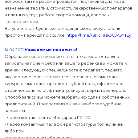
вопросы там не рассматриваются: постановка диагноза,
назначение терапии, стоимость лекарственных препаратов
и платных услуг, работа скорой помощи, вопросы
госпитализации.
Вступить в чат Дуванского медицинского округа очень
просто – перейдя по ссылке:
https://t.me/+8Nc_asiOCJA5YTEy
14.04.2021
Уважаемые пациенты!
Обращаем ваше внимание на то, что самостоятельно
записать на приём себя или вашего ребенка вы можете к
врачам следующих специальностей: терапевт, педиатр,
акушер-гинеколог, стоматолог-терапевт, стоматолог-
хирург, стоматолог-ортодонт, зубной врач, офтальмолог,
оториноларинголог, фтизиатр, хирург, дерматовенеролог.
Способ записи вы можете выбрать исходя из собственных
предпочтений. Предоставляем вам наиболее удобные
варианты:
- через контакт-центр Минздрава РБ: 122;
- через контактный телефон регистратуры поликлиники,
либо при
непосредственном обращении;