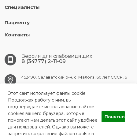
Специалисты
Пациенту
Контакты
Версия для слабовидящих
8 (34777) 2-11-09
452490, Салаватский р-н, с. Малояз, 60 лет СССР, 6
Этот сайт использует файлы cookie.
maloyaz.crb@doctorrb.ru
Продолжая работу с ним, вы
подтверждаете использование сайтом
cookies вашего браузера, которые
Понятно
ГБУЗ РБ Малоязовская центральная районная больница
помогают нам делать этот сайт удобнее
для пользователей. Однако вы можете
запретить сохранение файлов cookie в