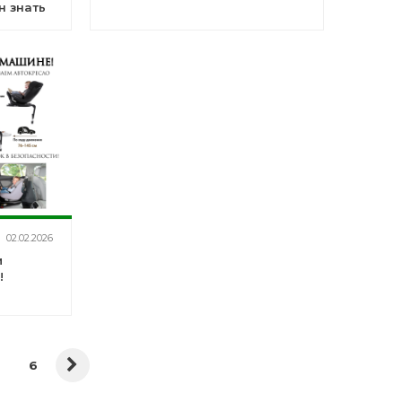
н знать
02.02.2026
и
!
6