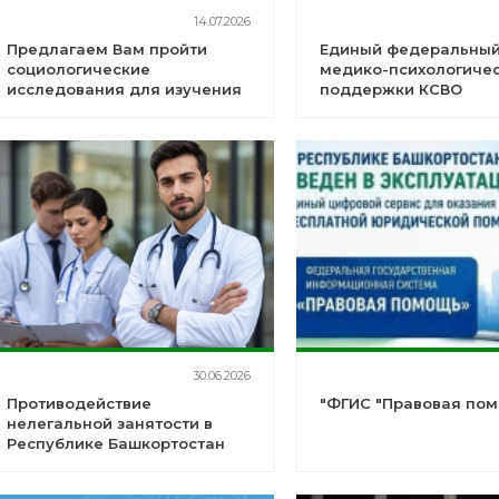
14.07.2026
Предлагаем Вам пройти
Единый федеральны
социологические
медико-психологичес
исследования для изучения
поддержки КСВО
показателей Рейтинга
качества жизни
30.06.2026
Противодействие
"ФГИС "Правовая по
нелегальной занятости в
Республике Башкортостан