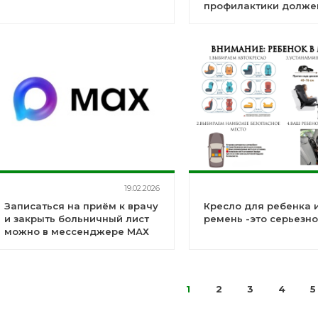
профилактики долже
каждый.
19.02.2026
Записаться на приём к врачу
Кресло для ребенка 
и закрыть больничный лист
ремень -это серьезно
можно в мессенджере МАХ
1
2
3
4
5