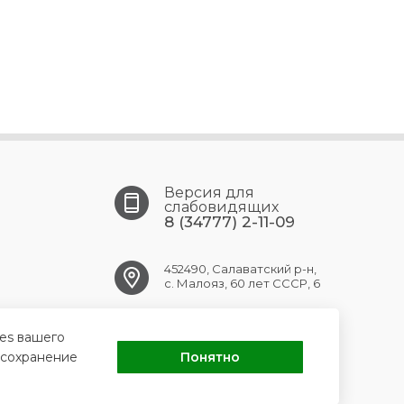
Версия для
слабовидящих
8 (34777) 2-11-09
452490, Салаватский р-н,
с. Малояз, 60 лет СССР, 6
maloyaz.crb@doctorrb.ru
ies вашего
 сохранение
Понятно