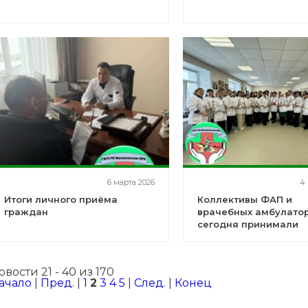
6 марта 2026
4 
Итоги личного приёма
Коллективы ФАП и
граждан
врачебных амбулато
сегодня принимали
поздравления с
наступающим 8 Март
овости 21 - 40 из 170
ачало
|
Пред.
|
1
2
3
4
5
|
След.
|
Конец