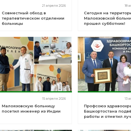
21 апреля 2026
18 
Совместный обход в
Сегодня на территор
терапевтическом отделении
Малоязовской больн
больницы
прошел субботник!
15 апреля 2026
13 
Малоязовскую больницу
Профсоюз здравоохр
посетил инженер из Индии
Башкортостана подвё
работы и отметил лу