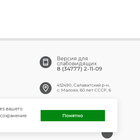
Версия для
слабовидящих
8 (34777) 2-11-09
452490, Салаватский р-н,
с. Малояз, 60 лет СССР, 6
maloyaz.crb@doctorrb.ru
ies вашего
 сохранение
Понятно