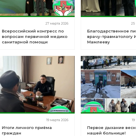
27 марта 2026
25
Всероссийский конгресс по
Благодарственное п
вопросам первичной медико
врачу-травматологу 
санитарной помощи
Мамлееву
19 марта 2026
19
Итоги личного приёма
Первое дыхание весн
граждан
нашей больнице!