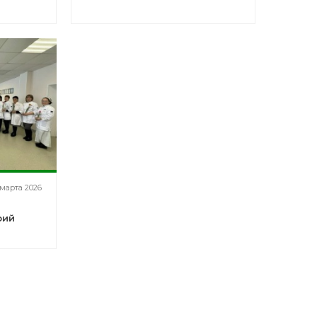
марта 2026
рий
а