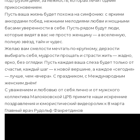
под грузом дней, за нежность, которая лечит одним
прикосновением.
Пусть ваша жизнь будет похожа на симфонию: с яркими
аккордами побед, нежными мелодиями любви и мощными
басами уверенности в себе. Пусть рядом будут люди,
которые видят в вас не просто женщину — а вселенную,
полную звёзд, тайн и чудес.
Желаю вам смелости мечтать по‑крупному, дерзости
выбирать себя, мудрости прощать и страсти жить — жадно,
ярко, без оглядки. Пусть каждая ваша слеза будет только от
счастья, каждый шаг — к новой вершине, а каждое «сегодня»
— лучше, чем «вчера». С праздником, с Международным
женским днём!
С уважением и любовью от себя лично и от мужского
коллектива Малоязовской ЦРБ примите наши искренние
поздравления и юмористический видеоролик к 8 марта
Главный врач Рудольф Фахретдинов