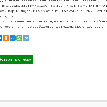
ддержка, но и важный символический жест. Он показывает, что 
емьях, разделяя с ними радостные и волнительные моменты жиз
ебы, верных друзей и ярких открытий на пути к знаниям!» — от
ажетдинов.
ция стала еще одним подтверждением того, что профсоюз больни
епкое, сплоченное сообщество, где поддерживают друг друга 
Возврат к списку