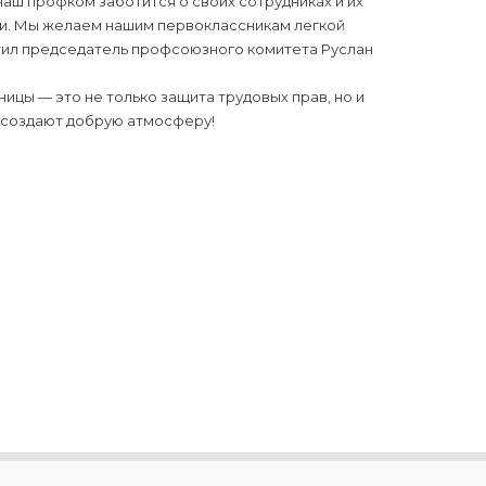
наш профком заботится о своих сотрудниках и их
ни. Мы желаем нашим первоклассникам легкой
метил председатель профсоюзного комитета Руслан
цы — это не только защита трудовых прав, но и
и создают добрую атмосферу!