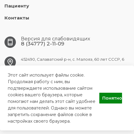
Пациенту
Контакты
Версия для слабовидящих
8 (34777) 2-11-09
452490, Салаватский р-н, с. Малояз, 60 лет СССР, 6
Этот сайт использует файлы cookie.
maloyaz.crb@doctorrb.ru
Продолжая работу с ним, вы
подтверждаете использование сайтом
cookies вашего браузера, которые
Понятно
ГБУЗ РБ Малоязовская центральная районная больница
помогают нам делать этот сайт удобнее
для пользователей. Однако вы можете
запретить сохранение файлов cookie в
настройках своего браузера.