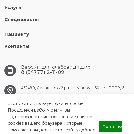
Услуги
Специалисты
Пациенту
Контакты
Версия для слабовидящих
8 (34777) 2-11-09
452490, Салаватский р-н, с. Малояз, 60 лет СССР, 6
Этот сайт использует файлы cookie.
maloyaz.crb@doctorrb.ru
Продолжая работу с ним, вы
подтверждаете использование сайтом
cookies вашего браузера, которые
Понятно
ГБУЗ РБ Малоязовская центральная районная больница
помогают нам делать этот сайт удобнее