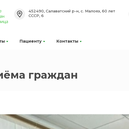
452490, Салаватский р-н, с. Малояз, 60 лет
СССР, 6
ты
Пациенту
Контакты
иёма граждан