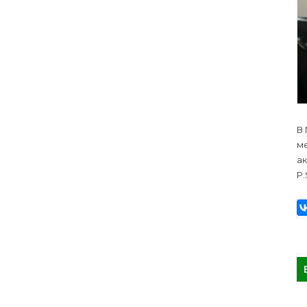
В
м
ак
P.