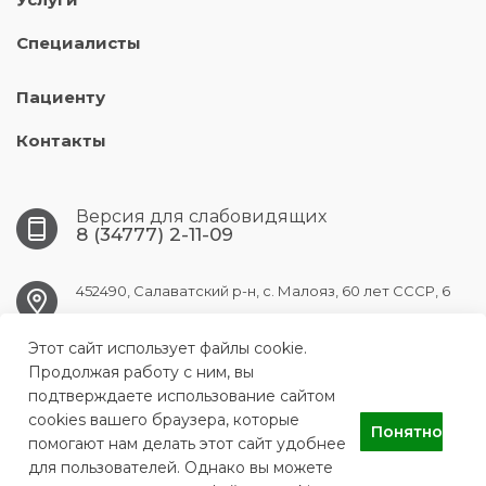
Специалисты
Пациенту
Контакты
Версия для слабовидящих
8 (34777) 2-11-09
452490, Салаватский р-н, с. Малояз, 60 лет СССР, 6
maloyaz.crb@doctorrb.ru
Этот сайт использует файлы cookie.
Продолжая работу с ним, вы
подтверждаете использование сайтом
cookies вашего браузера, которые
Понятно
ГБУЗ РБ Малоязовская центральная районная больница
помогают нам делать этот сайт удобнее
для пользователей. Однако вы можете