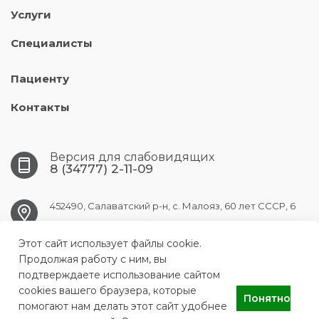
Услуги
Специалисты
Пациенту
Контакты
Версия для слабовидящих
8 (34777) 2-11-09
452490, Салаватский р-н, с. Малояз, 60 лет СССР, 6
Этот сайт использует файлы cookie.
maloyaz.crb@doctorrb.ru
Продолжая работу с ним, вы
подтверждаете использование сайтом
cookies вашего браузера, которые
Понятно
ГБУЗ РБ Малоязовская центральная районная больница
помогают нам делать этот сайт удобнее